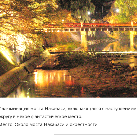
Иллюминация моста Накабаси, включающаяся с наступлением
округу в некое фантастическое место.
Место: Около моста Накабаси и окрестности