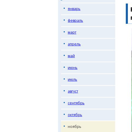
январь
февраль
март
апрель
май
июнь
июль
август
сентябрь
октябрь
ноябрь