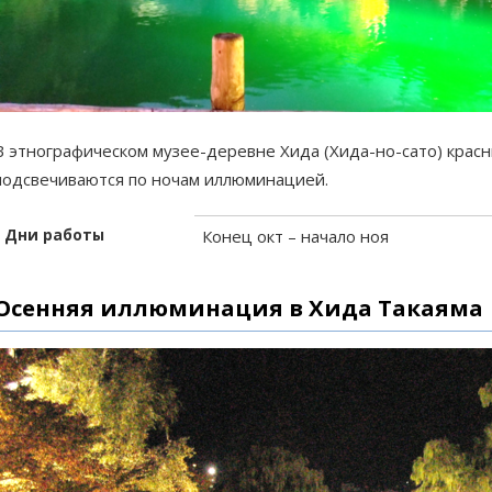
В этнографическом музее-деревне Хида (Хида-но-сато) крас
подсвечиваются по ночам иллюминацией.
Дни работы
Конец окт – начало ноя
Осенняя иллюминация в Хида Такаяма