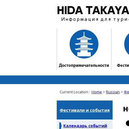
Current Location :
Home
>
Russian
>
Фе
н
Фестивали и события
Календарь событий