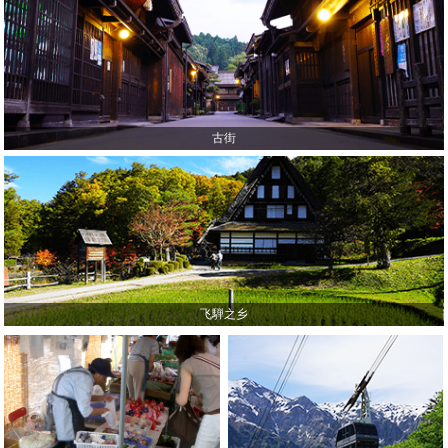
古街
飞騨之乡