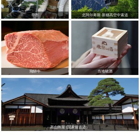
早市
北阿尔卑斯·新穗高空中索道
飛騨牛
当地铭酒
高山阵屋 (国家级古迹）