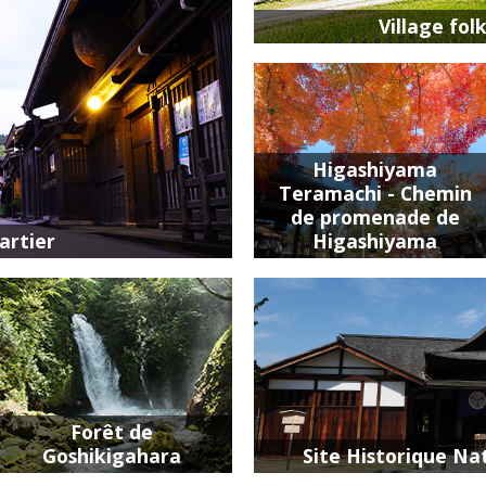
Village fol
Higashiyama
Teramachi - Chemin
de promenade de
artier
Higashiyama
Forêt de
Goshikigahara
Site Historique Na