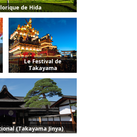
klorique de Hida
Le Festival de
Takayama
tional (Takayama Jinya)