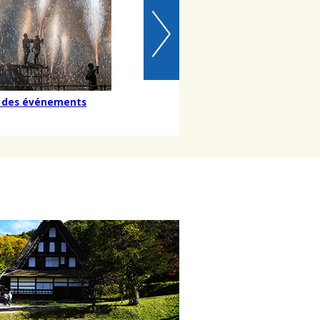
r des événements
Notice about Accommodation
Tax Introduction