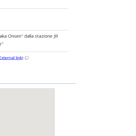
taka Onsen" dalla stazione JR
e"
External link)