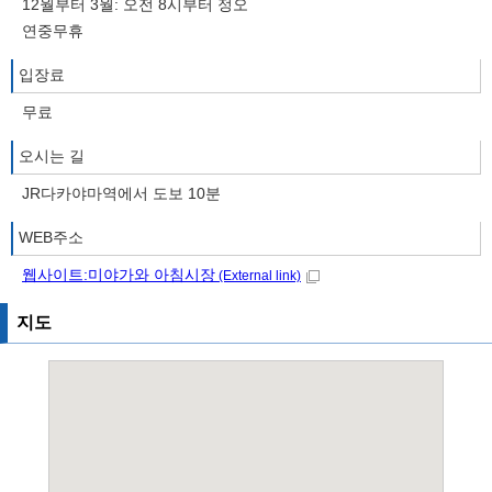
12월부터 3월: 오전 8시부터 정오
연중무휴
입장료
무료
오시는 길
JR다카야마역에서 도보 10분
WEB주소
웹사이트:미야가와 아침시장
(External link)
지도